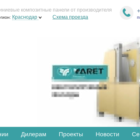
ниевые композитные панели от производителя
+
Краснодар
Схема проезда
егион:
п
нии
Дилерам
Проекты
Новости
Се